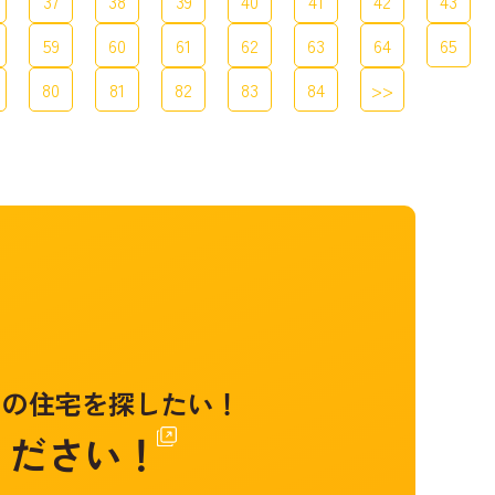
37
38
39
40
41
42
43
59
60
61
62
63
64
65
80
81
82
83
84
>>
のの住宅を探したい！
ください！