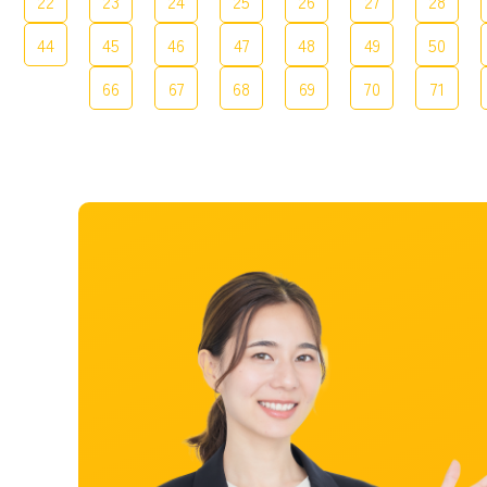
22
23
24
25
26
27
28
44
45
46
47
48
49
50
66
67
68
69
70
71