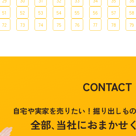
29
30
31
32
33
34
35
36
51
52
53
54
55
56
57
58
72
73
74
75
76
77
78
79
CONTACT
自宅や実家を売りたい！掘り出しも
全部､当社におまかせ